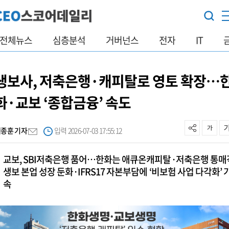
전체뉴스
심층분석
거버넌스
전자
IT
생보사, 저축은행·캐피탈로 영토 확장…
화·교보 ‘종합금융’ 속도
백종훈 기자
입력 2026-07-03 17:55:12
교보, SBI저축은행 품어…한화는 애큐온캐피탈·저축은행 통매
생보 본업 성장 둔화·IFRS17 자본부담에 ‘비보험 사업 다각화’ 
속