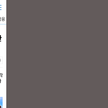
금융
중공업
생활경제
그래픽뉴스
DATA+
한
각
가