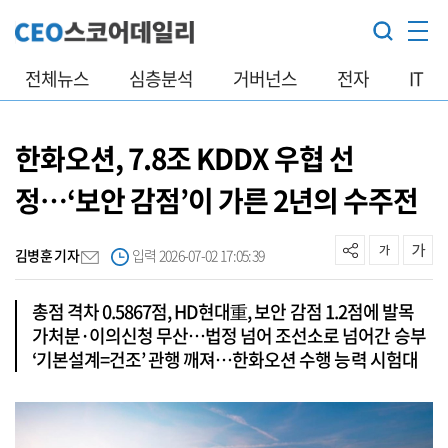
전체뉴스
심층분석
거버넌스
전자
IT
한화오션, 7.8조 KDDX 우협 선
정…‘보안 감점’이 가른 2년의 수주전
김병훈 기자
입력 2026-07-02 17:05:39
총점 격차 0.5867점, HD현대重, 보안 감점 1.2점에 발목
가처분·이의신청 무산…법정 넘어 조선소로 넘어간 승부
‘기본설계=건조’ 관행 깨져…한화오션 수행 능력 시험대