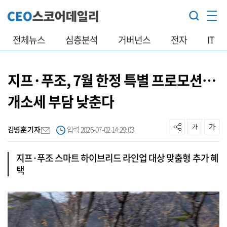
전체뉴스
심층분석
거버넌스
전자
IT
지프·푸조, 7월 한정 특별 프로모션…
개소세 부담 낮춘다
김병훈 기자
입력 2026-07-02 14:29:03
지프·푸조 스마트 하이브리드 라인업 대상 맞춤형 추가 혜
택