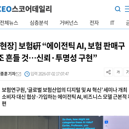
전체뉴스
심층분석
거버넌스
전자
IT
[현장] 보험硏 “에이전틱 AI, 보험 판매구
조 흔들 것…신뢰·투명성 구현”
백종훈 기자
입력 2026-07-02 17:07:47
보험연구원, ‘글로벌 보험산업의 디지털 및 AI 혁신’ 세미나 개최
소비자 대신 협상·가입하는 에이전틱 AI, 비즈니스 모델 근본적 
편