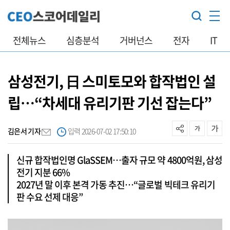
전체뉴스
심층분석
거버넌스
전자
IT
삼성전기, 日 스미토모와 합작법인 설
립…“차세대 유리기판 기선 잡는다”
김은서 기자
입력 2026-07-02 17:50:10
신규 합작법인명 GlaSSEM…출자 규모 약 4800억원, 삼성
전기 지분 66%
2027년 말 이후 본격 가동 추진…“글로벌 빅테크 유리기
판 수요 선제 대응”