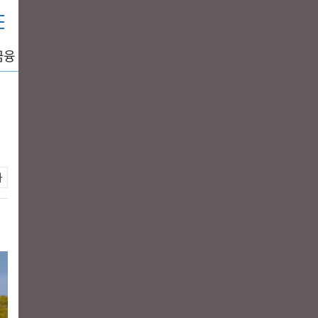
금융
중공업
생활경제
그래픽뉴스
DATA+