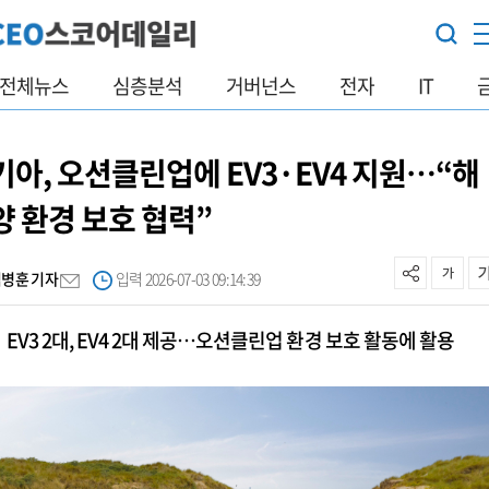
전체뉴스
심층분석
거버넌스
전자
IT
기아, 오션클린업에 EV3·EV4 지원…“해
양 환경 보호 협력”
김병훈 기자
입력 2026-07-03 09:14:39
EV3 2대, EV4 2대 제공…오션클린업 환경 보호 활동에 활용