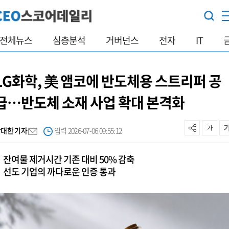
전체뉴스
심층분석
거버넌스
전자
IT
LG화학, 美 앰코에 반도체용 스트리퍼 공
급…반도체 소재 사업 확대 본격화
박대한 기자
입력 2026-07-06 09:55:12
잔여물 제거시간 기존 대비 50% 감축
선도 기업의 까다로운 인증 통과