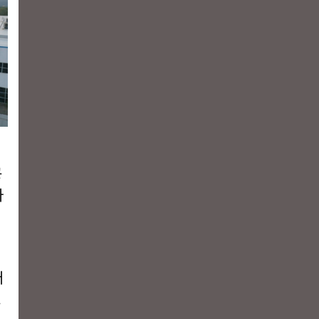
공
사
어