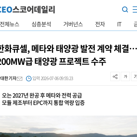
전체뉴스
심층분석
거버넌스
전자
IT
한화큐셀, 메타와 태양광 발전 계약 체결
200MW급 태양광 프로젝트 수주
박대한 기자
입력 2026-07-06 09:55:23
오는 2027년 완공 후 메타와 전력 공급
모듈 제조부터 EPC까지 통합 역량 입증