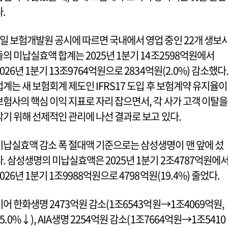
다.
7일 보험개발원 공시에 따르면 국내에서 영업 중인 22개 생보
들의 미납실효액 합계는 2025년 1분기 14조2598억원에서
2026년 1분기 13조9764억원으로 2834억원(2.0%) 감소했다
업계는 새 보험회계 제도인 IFRS17 도입 후 보험계약 유지율이
보험사의 핵심 이익 지표로 자리 잡으면서, 각 사가 고객 이탈을
막기 위해 선제적인 관리에 나선 결과로 보고 있다.
미납실효액 감소 폭 절대액 기준으로는 삼성생명이 맨 앞에 섰
다. 삼성생명의 미납실효액은 2025년 1분기 2조4787억원에
2026년 1분기 1조9988억원으로 4798억원(19.4%) 줄었다.
이어 한화생명 2473억원 감소(1조6543억원→1조4069억원,
15.0%↓), AIA생명 2254억원 감소(1조7664억원→1조5410