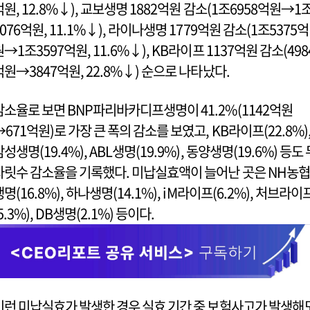
억원, 12.8%↓), 교보생명 1882억원 감소(1조6958억원→1
5076억원, 11.1%↓), 라이나생명 1779억원 감소(1조5375억
원→1조3597억원, 11.6%↓), KB라이프 1137억원 감소(498
억원→3847억원, 22.8%↓) 순으로 나타났다.
감소율로 보면 BNP파리바카디프생명이 41.2%(1142억원
→671억원)로 가장 큰 폭의 감소를 보였고, KB라이프(22.8%)
성생명(19.4%), ABL생명(19.9%), 동양생명(19.6%) 등도 
자릿수 감소율을 기록했다. 미납실효액이 늘어난 곳은 NH농협
생명(16.8%), 하나생명(14.1%), iM라이프(6.2%), 처브라이
5.3%), DB생명(2.1%) 등이다.
이런 미납실효가 발생한 경우 실효 기간 중 보험사고가 발생해