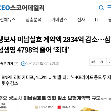
전체뉴스
심층분석
거버넌스
전자
IT
생보사 미납실효 계약액 2834억 감소…삼
성생명 4798억 줄어 ‘최대’
백종훈 기자
입력 2026-07-07 17:21:32
BNP파리바카디프, 41.2% ↓ ‘비율 최대’…KB라이프 등도 두 
릿수 감소