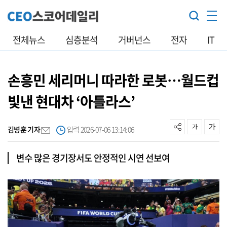
전체뉴스
심층분석
거버넌스
전자
IT
손흥민 세리머니 따라한 로봇…월드컵
빛낸 현대차 ‘아틀라스’
김병훈 기자
입력 2026-07-06 13:14:06
변수 많은 경기장서도 안정적인 시연 선보여