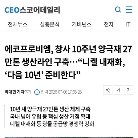
전체뉴스
심층분석
거버넌스
전자
IT
에코프로비엠, 창사 10주년 양극재 27
만톤 생산라인 구축…“니켈 내재화,
‘다음 10년’ 준비한다”
박대한 기자
입력 2026-07-06 17:05:28
10년 새 양극재 27만톤 생산 체제 구축
국내 넘어 유럽 등 핵심 생산 거점 확대
니켈 내재화 등 광물 공급망 경쟁력 강화