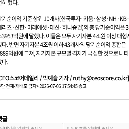
전히 컸다.
당기순이익 기준 상위 10개사(한국투자·키움·삼성·NH·KB
메리츠·신한·미래에셋·대신·하나증권)의 총 당기순이익은 3
조3953억원에 달했다. 이들은 모두 자기자본 4조원 이상 대형
였다. 반면 자기자본 4조원 이하 43개사의 당기순이익 총합은
8889억원에 그쳐, 자기자본 규모별 격차가 극심한 것으로 나타
났다.
CEO스코어데일리 / 박예슬 기자 / ruthy@ceoscore.co.kr]
단 전재-재배포 금지> 2026-07-06 17:54:45 송고
댓글