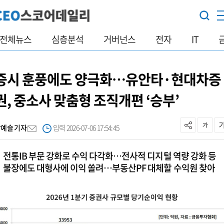
전체뉴스
심층분석
거버넌스
전자
IT
증시 훈풍에도 양극화…유안타·현대차증
권, 중소사 맞춤형 조직개편 ‘승부’
박예슬 기자
입력 2026-07-06 17:54:45
전통IB 부문 강화로 수익 다각화…전사적 디지털 역량 강화 등
불장에도 대형사에 이익 쏠려…부동산PF 대체할 수익원 찾아