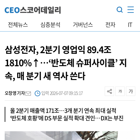
전체뉴스
심층분석
거버넌스
전자
IT
삼성전자, 2분기 영업익 89.4조
1810%↑…‘반도체 슈퍼사이클’ 지
속, 매 분기 새 역사 쓴다
오창영 기자
입력 2026-07-07 09:15:17
올 2분기 매출액 171조…3개 분기 연속 최대 실적
‘반도체 호황’에 DS 부문 실적 확대 견인…DX는 부진