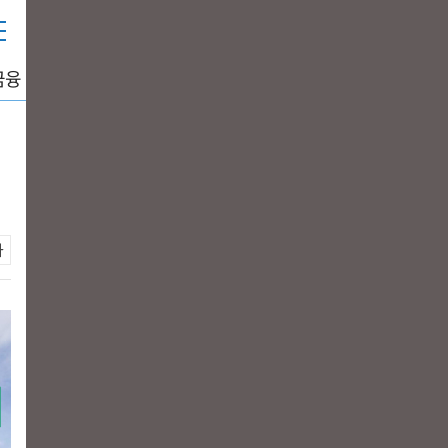
금융
중공업
생활경제
그래픽뉴스
DATA+