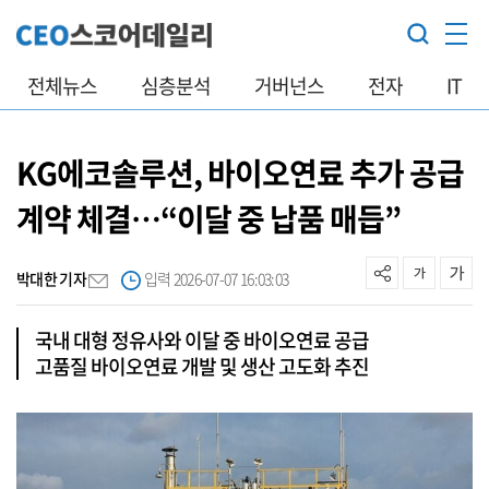
전체뉴스
심층분석
거버넌스
전자
IT
KG에코솔루션, 바이오연료 추가 공급
계약 체결…“이달 중 납품 매듭”
박대한 기자
입력 2026-07-07 16:03:03
국내 대형 정유사와 이달 중 바이오연료 공급
고품질 바이오연료 개발 및 생산 고도화 추진