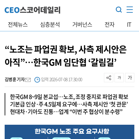
전체뉴스
심층분석
거버넌스
전자
IT
“노조는 파업권 확보, 사측 제시안은
아직”…한국GM 임단협 ‘갈림길’
김병훈 기자
입력 2026-07-08 17:30:00
한국GM 8~9일 본교섭…노조, 조정 중지로 파업권 확보
기본급 인상·주 4.5일제 요구에…사측 제시안 ‘첫 관문’
현대차·기아도 진통…업계 “이번 주 협상이 분수령”