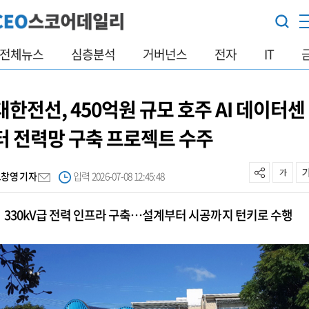
전체뉴스
심층분석
거버넌스
전자
IT
대한전선, 450억원 규모 호주 AI 데이터센
터 전력망 구축 프로젝트 수주
오창영 기자
입력 2026-07-08 12:45:48
330kV급 전력 인프라 구축…설계부터 시공까지 턴키로 수행