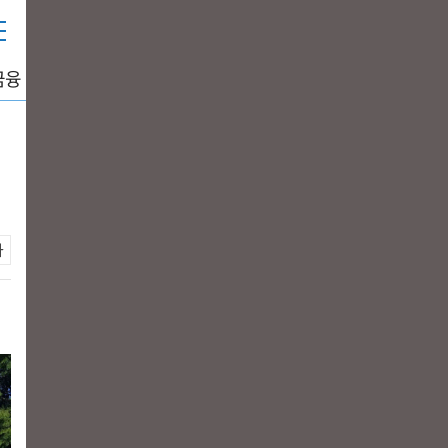
금융
중공업
생활경제
그래픽뉴스
DATA+