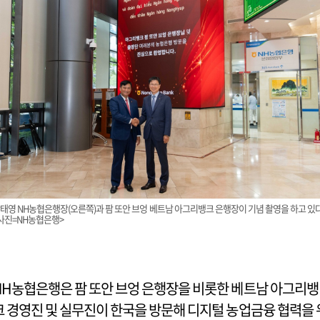
태영 NH농협은행장(오른쪽)과 팜 또안 브엉 베트남 아그리뱅크 은행장이 기념 촬영을 하고 있다
사진=NH농협은행>
NH농협은행은 팜 또안 브엉 은행장을 비롯한 베트남 아그리뱅
크 경영진 및 실무진이 한국을 방문해 디지털 농업금융 협력을 