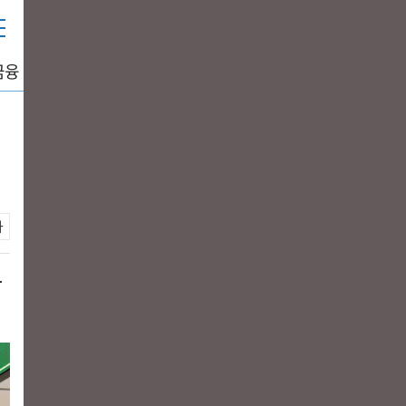
금융
중공업
생활경제
그래픽뉴스
DATA+
나