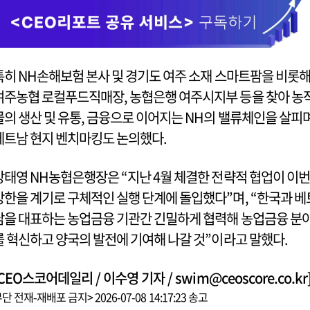
특히 NH손해보험 본사 및 경기도 여주 소재 스마트팜을 비롯
여주농협 로컬푸드직매장, 농협은행 여주시지부 등을 찾아 농
물의 생산 및 유통, 금융으로 이어지는 NH의 밸류체인을 살피
베트남 현지 벤치마킹도 논의했다.
강태영 NH농협은행장은 “지난 4월 체결한 전략적 협업이 이번
방한을 계기로 구체적인 실행 단계에 돌입했다”며, “한국과 베
남을 대표하는 농업금융 기관간 긴밀하게 협력해 농업금융 분
를 혁신하고 양국의 발전에 기여해 나갈 것”이라고 말했다.
CEO스코어데일리 / 이수영 기자 / swim@ceoscore.co.kr
단 전재-재배포 금지> 2026-07-08 14:17:23 송고