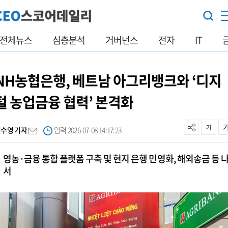
전체뉴스
심층분석
거버넌스
전자
IT
NH농협은행, 베트남 아그리뱅크와 ‘디지
털 농업금융 협력’ 본격화
이수영 기자
입력 2026-07-08 14:17:23
영농·금융 통합 플랫폼 구축 및 현지 은행 민영화, 해외송금 등 
서