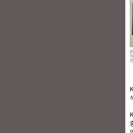
(
지
진