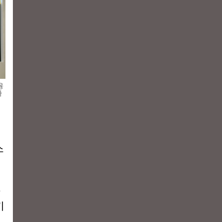
융
사
소
기