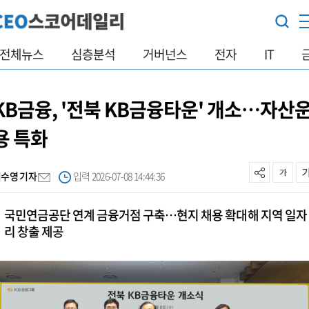
전체뉴스
심층분석
거버넌스
전자
IT
KB금융, '전북 KB금융타운' 개소…자산
용 특화
이수영 기자
입력 2026-07-08 14:44:36
국민연금공단 연계 금융거점 구축…현지 채용 확대해 지역 일자
리 창출 제공