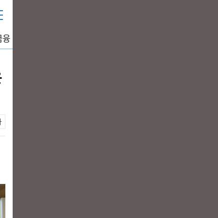
금융
중공업
생활경제
그래픽뉴스
DATA+
운