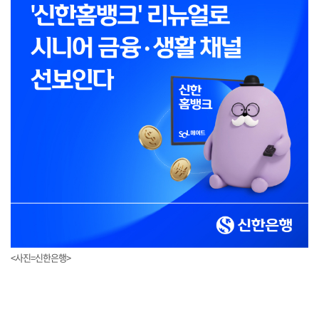
<사진=신한은행>