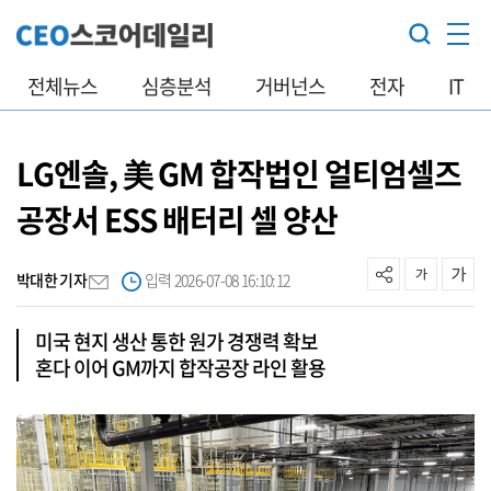
전체뉴스
심층분석
거버넌스
전자
IT
LG엔솔, 美 GM 합작법인 얼티엄셀즈
공장서 ESS 배터리 셀 양산
박대한 기자
입력 2026-07-08 16:10:12
미국 현지 생산 통한 원가 경쟁력 확보
혼다 이어 GM까지 합작공장 라인 활용