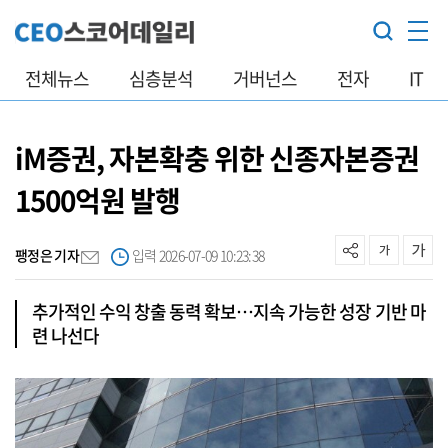
전체뉴스
심층분석
거버넌스
전자
IT
iM증권, 자본확충 위한 신종자본증권
1500억원 발행
팽정은 기자
입력 2026-07-09 10:23:38
추가적인 수익 창출 동력 확보…지속 가능한 성장 기반 마
련 나선다