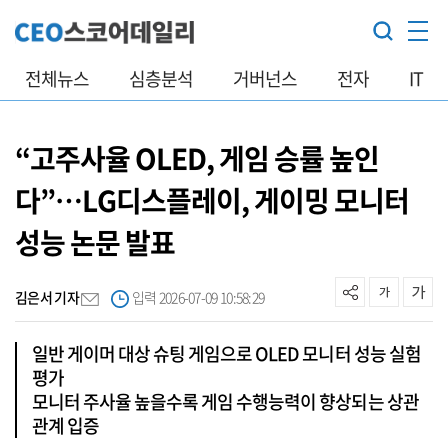
전체뉴스
심층분석
거버넌스
전자
IT
“고주사율 OLED, 게임 승률 높인
다”…LG디스플레이, 게이밍 모니터
성능 논문 발표
김은서 기자
입력 2026-07-09 10:58:29
일반 게이머 대상 슈팅 게임으로 OLED 모니터 성능 실험
평가
모니터 주사율 높을수록 게임 수행능력이 향상되는 상관
관계 입증