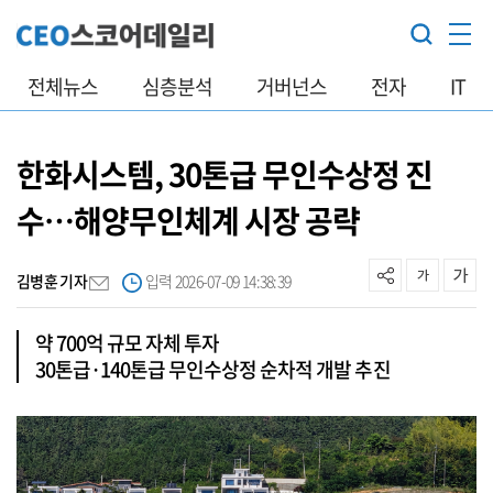
전체뉴스
심층분석
거버넌스
전자
IT
한화시스템, 30톤급 무인수상정 진
수…해양무인체계 시장 공략
김병훈 기자
입력 2026-07-09 14:38:39
약 700억 규모 자체 투자
30톤급·140톤급 무인수상정 순차적 개발 추진