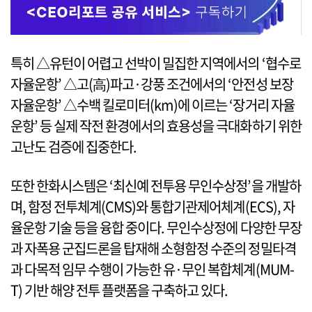
특히 △유턴이 어렵고 선박이 밀집한 지역에서의 ‘협수로
자율운항’ △고(高)파고·강풍 조건에서의 ‘안전성 보장
자율운항’ △수백 킬로미터(km)에 이르는 ‘장거리 자율
운항’ 등 실제 작전 환경에서의 효용성을 극대화하기 위한
고난도 검증에 집중한다.
또한 한화시스템은 ‘최신예 전투용 무인수상정’을 개발하
며, 함정 전투체계(CMS)와 통합기관제어체계(ECS), 자
율운항 기술 등을 융합 중이다. 무인수상정에 다양한 무장
과 자폭용 군집드론을 탑재해 소형함정 수준의 정밀타격
과 다목적 임무 수행이 가능한 유·무인 복합체계(MUM-
T) 기반 해양 전투 플랫폼을 구축하고 있다.