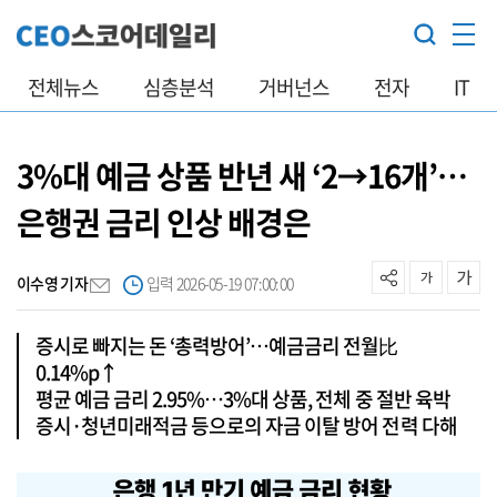
전체뉴스
심층분석
거버넌스
전자
IT
3%대 예금 상품 반년 새 ‘2→16개’…
은행권 금리 인상 배경은
이수영 기자
입력 2026-05-19 07:00:00
증시로 빠지는 돈 ‘총력방어’…예금금리 전월比
0.14%p↑
평균 예금 금리 2.95%…3%대 상품, 전체 중 절반 육박
증시·청년미래적금 등으로의 자금 이탈 방어 전력 다해