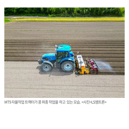
MT9 자율작업 트랙터가 콩 파종 작업을 하고 있는 모습. <사진=LS엠트론>