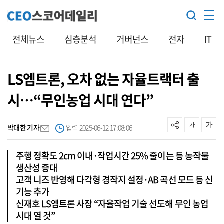
전체뉴스
심층분석
거버넌스
전자
IT
LS엠트론, 오차 없는 자율트랙터 출
시…“무인농업 시대 연다”
박대한 기자
입력 2025-06-12 17:08:06
주행 정확도 2cm 이내·작업시간 25% 줄이는 등 농작물
생산성 증대
고객 니즈 반영해 다각형 경작지 설정·AB 곡선 모드 등 신
기능 추가
신재호 LS엠트론 사장 “자율작업 기술 선도해 무인 농업
시대 열 것”