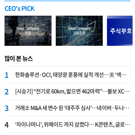
CEO's PICK
많이 본 뉴스
한화솔루션·OCI, 태양광 훈풍에 실적 개선…美 ‘섹션232’ 최대 변수
[시승기] “전기로 60km, 밟으면 462마력”…볼보 XC60 T8의 두 얼굴
거래소 M&A 새 변수 된 ‘대주주 심사’…네이버·두나무 결합도 영향권
‘차이나머니’, 위메이드 까지 삼켰다… K콘텐츠, 글로벌 확장에도 中 투자 ‘경계령’