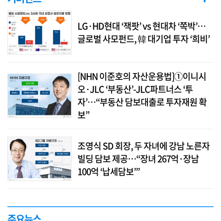
LG·HD현대 ‘잭팟’ vs 현대차 ‘쪽박’…
글로벌 사모펀드, 韓 대기업 투자 ‘희비’
[NHN 이준호의 자산운용법]①이니시
오·JLC ‘부동산’-JLC파트너스 ‘투
자’…“부동산 담보대출로 투자재원 확
보”
조영식 SD 회장, 두 자녀에 강남 노른자
빌딩 담보 제공…“장녀 267억·장남
100억 ‘납세담보’”
주요뉴스