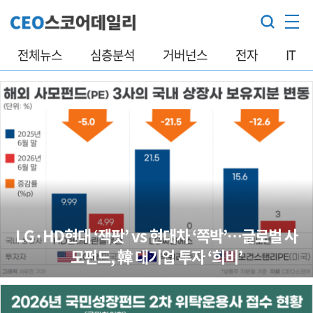
전체뉴스
심층분석
거버넌스
전자
IT
LG·HD현대 ‘잭팟’ vs 현대차 ‘쪽박’…글로벌 사
모펀드, 韓 대기업 투자 ‘희비’