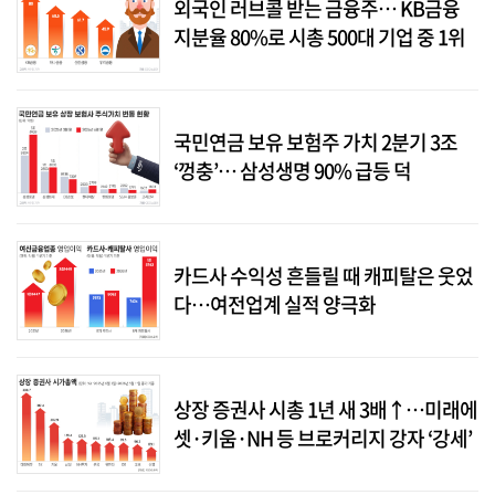
외국인 러브콜 받는 금융주… KB금융
지분율 80%로 시총 500대 기업 중 1위
국민연금 보유 보험주 가치 2분기 3조
‘껑충’… 삼성생명 90% 급등 덕
카드사 수익성 흔들릴 때 캐피탈은 웃었
다…여전업계 실적 양극화
상장 증권사 시총 1년 새 3배↑…미래에
셋·키움·NH 등 브로커리지 강자 ‘강세’