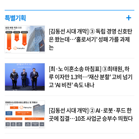
+
특별기획
[김동선 시대 개막] ③ 독립 경영 신호탄
은 쐈는데…‘홀로서기’ 성패 가를 과제
는
[최·노 이혼소송 마침표] ③최태원, 하
루 이자만 1.3억…‘재산 분할’ 고비 넘기
고 ‘AI 비전’ 속도 내나
[김동선 시대 개막] ② AI·로봇·푸드 한
곳에 집결…10조 사업군 승부수 띄웠다