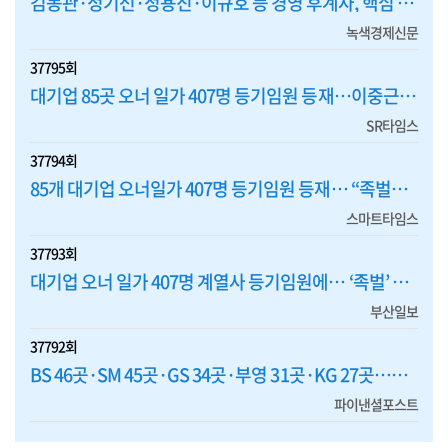
김동관·정기선·정용진·이규호 등 경영 후계자, 핵심 계열사 등기임원 맡아 '책임경영' 앞장
녹색경제신문
37795회
대기업 85곳 오너 일가 407명 등기임원 등재…이중근 부영 회장 '최다'
SR타임스
37794회
85개 대기업 오너일가 407명 등기임원 등재… “족벌경영 여전”
스마트타임스
37793회
대기업 오너 일가 407명 계열사 등기임원에… ‘족벌’ 여전하다
부산일보
37792회
BS 46곳·SM 45곳·GS 34곳·부영 31곳·KG 27곳…그룹 오너일가 등기임원 조사결과 '충격'
파이낸셜포스트