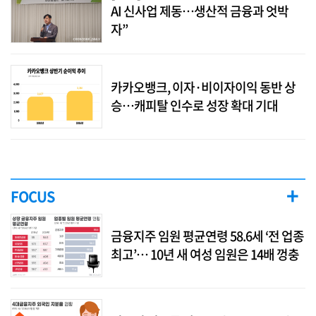
AI 신사업 제동…생산적 금융과 엇박
자”
카카오뱅크, 이자·비이자이익 동반 상
승…캐피탈 인수로 성장 확대 기대
+
FOCUS
금융지주 임원 평균연령 58.6세 ‘전 업종
최고’… 10년 새 여성 임원은 14배 껑충