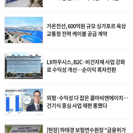
가온전선, 600억원 규모 싱가포르 육상
교통청 전력 케이블 공급 계약
LX하우시스, B2C·비건자재 사업 강화
로 수익성 개선…순이익 흑자전환
외형·수익성 다 잡은 콜마비앤에이치…
건기식 중심 사업 재편 통했다
[현장] 하태경 보험연수원장 “금융위가