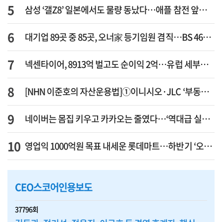
삼성 ‘갤Z8’ 일본에서도 물량 동났다…애플 참전 앞두고 선두 수성 ‘시험대’
대기업 89곳 중 85곳, 오너家 등기임원 겸직…BS 46곳·SM 45곳 ‘족벌경영’ 고착화
넥센타이어, 8913억 벌고도 순이익 2억…유럽 세부담에 이익 증발
[NHN 이준호의 자산운용법]①이니시오·JLC ‘부동산’-JLC파트너스 ‘투자’…“부동산 담보대출로 투자재원 확보”
네이버는 몸집 키우고 카카오는 줄였다…‘역대급 실적’에 성장전략은 ‘극과 극’
영업익 1000억원 목표 내세운 롯데마트…하반기 ‘오카도’ 시험대
CEO스코어인용보도
37796회