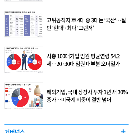
고위공직자 車 4대 중 3대는 ‘국산’…절
반 ‘현대’·최다 ‘그랜저’
시총 100대기업 임원 평균연령 54.2
세…20·30대 임원 대부분 오너일가
해외기업, 국내 상장사 투자 1년 새 30%
증가…미국계 비중이 절반 넘어
+
거버넌스