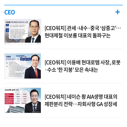
+
CEO
[CEO워치] 관세·내수·중국 ‘삼중고’…
현대제철 이보룡 대표의 돌파구는
[CEO워치] 이용배 현대로템 사장, 로봇
·수소 ‘한 지붕’ 모은 속내는
[CEO워치] 네이슨 촹 AIA생명 대표의
제판분리 전략…자회사형 GA 성장세