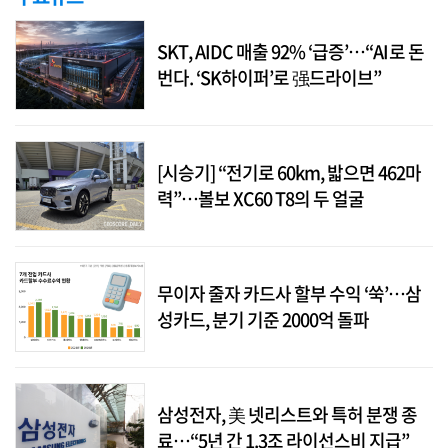
SKT, AIDC 매출 92% ‘급증’…“AI로 돈
번다. ‘SK하이퍼’로 强드라이브”
[시승기] “전기로 60km, 밟으면 462마
력”…볼보 XC60 T8의 두 얼굴
무이자 줄자 카드사 할부 수익 ‘쑥’…삼
성카드, 분기 기준 2000억 돌파
삼성전자, 美 넷리스트와 특허 분쟁 종
료…“5년 간 1.3조 라이선스비 지급”