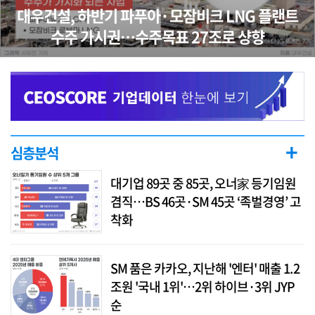
대우건설, 하반기 파푸아·모잠비크 LNG 플랜트
수주 가시권…수주목표 27조로 샹향
+
심층분석
대기업 89곳 중 85곳, 오너家 등기임원
겸직…BS 46곳·SM 45곳 ‘족벌경영’ 고
착화
SM 품은 카카오, 지난해 '엔터' 매출 1.2
조원 '국내 1위'…2위 하이브·3위 JYP
순