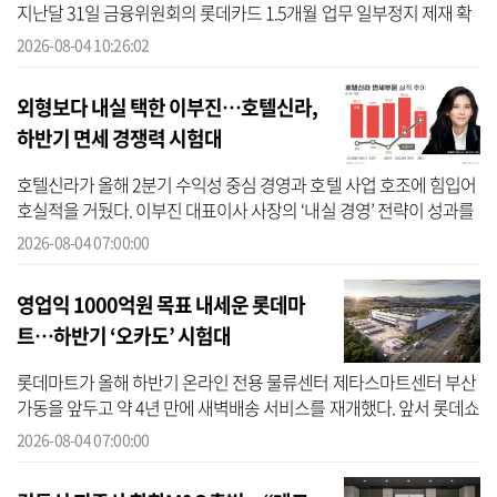
지난달 31일 금융위원회의 롯데카드 1.5개월 업무 일부정지 제재 확
정에 따른 것이다. 4일 롯데에 따르면 롯데카드는 공문에서 “이번 조
2026-08-04 10:26:02
치로 ...
외형보다 내실 택한 이부진…호텔신라,
하반기 면세 경쟁력 시험대
호텔신라가 올해 2분기 수익성 중심 경영과 호텔 사업 호조에 힘입어
호실적을 거뒀다. 이부진 대표이사 사장의 ‘내실 경영’ 전략이 성과를
냈다는 평가다. 다만 회사의 주력인 면세사업 회복세는 여전히 더뎌
2026-08-04 07:00:00
하...
영업익 1000억원 목표 내세운 롯데마
트…하반기 ‘오카도’ 시험대
롯데마트가 올해 하반기 온라인 전용 물류센터 제타스마트센터 부산
가동을 앞두고 약 4년 만에 새벽배송 서비스를 재개했다. 앞서 롯데쇼
핑은 기업가치 제고 계획을 통해 올해 그로서리(국내 마트·슈퍼) 부
2026-08-04 07:00:00
문 영...