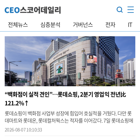
전체뉴스
심층분석
거버넌스
전자
IT
“백화점이 실적 견인”…롯데쇼핑, 2분기 영업익 전년比
121.2%↑
롯데쇼핑이 백화점 사업부 성장에 힘입어 호실적을 거뒀다. 다만 롯
데마트와 롯데온, 롯데컬처웍스는 적자를 이어갔다. 7일 롯데쇼핑에
따르면 회사는 올해 2분기 연결기준 매출 3조4850억원, 영업이익
2026-08-07 10:10:33
899억원...