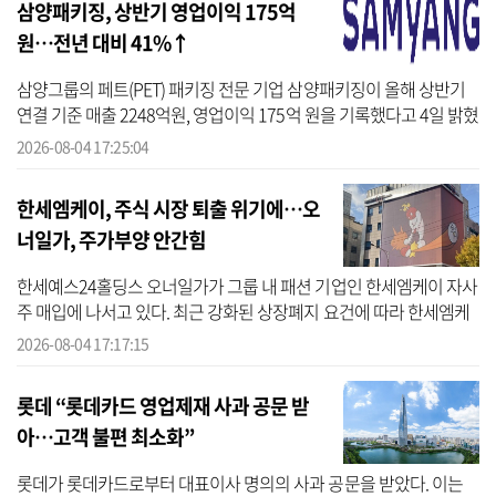
삼양패키징, 상반기 영업이익 175억
원…전년 대비 41%↑
삼양그룹의 페트(PET) 패키징 전문 기업 삼양패키징이 올해 상반기
연결 기준 매출 2248억원, 영업이익 175억 원을 기록했다고 4일 밝혔
다. 이날 삼양패키징은 잠정실적 공시를 통해 올해 상반기 실적을 공
2026-08-04 17:25:04
개했...
한세엠케이, 주식 시장 퇴출 위기에…오
너일가, 주가부양 안간힘
한세예스24홀딩스 오너일가가 그룹 내 패션 기업인 한세엠케이 자사
주 매입에 나서고 있다. 최근 강화된 상장폐지 요건에 따라 한세엠케
이의 주식시장 퇴출 위기를 모면하기 위함으로 풀이된다. 4일 한세엠
2026-08-04 17:17:15
케이...
롯데 “롯데카드 영업제재 사과 공문 받
아…고객 불편 최소화”
롯데가 롯데카드로부터 대표이사 명의의 사과 공문을 받았다. 이는