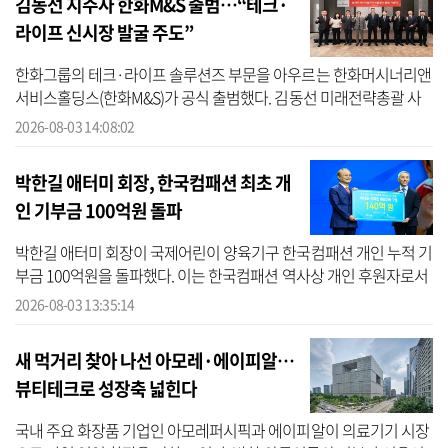
김동선 지주사 한화M&S 출범…“테크·
라이프 신시장 발굴 주도”
한화그룹의 테크·라이프 솔루션즈 부문을 아우르는 한화머시너리앤
서비스홀딩스(한화M&S)가 공식 출범했다. 김동선 미래전략총괄 사
장은 신설 지주사를 앞세워 미래 먹거리 발굴과 사업 간 시너지 창출
2026-08-03 14:08:02
이라는 과...
박한길 애터미 회장, 한국컴패션 최초 개
인 기부금 100억원 돌파
박한길 애터미 회장이 국제어린이 양육기구 한국컴패션 개인 누적 기
부금 100억원을 돌파했다. 이는 한국컴패션 역사상 개인 후원자로서
최초 기록이다. 3일 애터미에 따르면 박 회장은 2021년 10월 컴패션
2026-08-03 13:35:14
아동...
새 먹거리 찾아 나선 아모레·에이피알…
뷰티테크로 성장축 넓힌다
국내 주요 화장품 기업인 아모레퍼시픽과 에이피알이 의료기기 시장