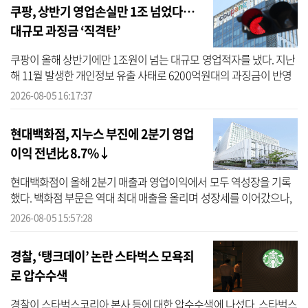
쿠팡, 상반기 영업손실만 1조 넘었다…
대규모 과징금 ‘직격탄’
쿠팡이 올해 상반기에만 1조원이 넘는 대규모 영업적자를 냈다. 지난
해 11월 발생한 개인정보 유출 사태로 6200억원대의 과징금이 반영
되면서 실적에 직격탄을 맞았다. 미국 뉴욕증시 상장사인 쿠팡Inc가 5
2026-08-05 16:17:37
일(한...
현대백화점, 지누스 부진에 2분기 영업
이익 전년比 8.7%↓
현대백화점이 올해 2분기 매출과 영업이익에서 모두 역성장을 기록
했다. 백화점 부문은 역대 최대 매출을 올리며 성장세를 이어갔으나,
자회사인 지누스의 부진이 전체 실적을 끌어내렸다. 현대백화점은 올
2026-08-05 15:57:28
해 2...
경찰, ‘탱크데이’ 논란 스타벅스 모욕죄
로 압수수색
경찰이 스타벅스코리아 본사 등에 대한 압수수색에 나섰다. 스타벅스