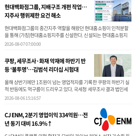
현대백화점그룹, 지배구조 개편 작업…
지주사 행위제한 요건 해소
현대백화점그룹의 중간지주 역할을 해왔던 현대홈쇼핑이 인적분할
을 통해 (가칭)현대홈쇼핑지주를 신설한다. 신설되는 현대홈쇼핑지
주는 이후 그룹 지주사인 현대지에프홀딩스와 합병한다. 이번 지배구
2026-08-07 07:00:00
조 개편 작...
쿠팡, 세무조사·화재 악재에 하반기 반
등 ‘불투명’…김범석 리더십 시험대
올해 상반기에만 1조원이 넘는 영업적자를 기록한 쿠팡의 하반기 실
적 반등에도 먹구름이 드리우고 있다. 국세청 세무조사 결과 법인세
와 부가가치세 등 약 3000억원의 추가 세액을 통지받은 데 이어 최근
2026-08-06 15:16:57
인천 ...
CJ ENM, 2분기 영업이익 334억원…전
년 동기 대비 16.9%↑