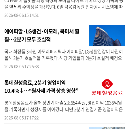
CJ ENM이 플랫폼 외형 확장과 모바일 라이브 커머스 성장 가속화 등
을 앞세워 수익성을 개선했다. 6일 금융감독원 전자공시시스템에 따
르면 CJ ENM은 2분기 매출 1조2033억원, 영업이익 334억원을 기록
2026-08-06 15:14:51
했다. 매...
에이피알·LG생건·아모레, 북미서 훨
훨…2분기 모두 호실적
국내 화장품 3사인 아모레퍼시픽과 에이피알, LG생활건강이 나란히
올해 2분기 호실적을 기록했다. 해당 기업들의 2분기 호실적 배경으
로 해외 시장 성장세가 꼽힌다. 특히 중국 의존도가 높았던 LG생활건
2026-08-05 17:25:38
강을 포...
롯데칠성음료, 2분기 영업이익
10.4%↓…“원자재 가격 상승 영향”
롯데칠성음료가 올해 상반기 매출 2조654억원, 영업이익 1036억원
을 기록하면서 성장세를 이어갔다. 다만 2분기 연결기준 영업이익은
558억원으로 전년 동기 대비 10.4% 감소한 것으로 집계됐다. 5일 롯
2026-08-05 17:17:22
데칠성음...