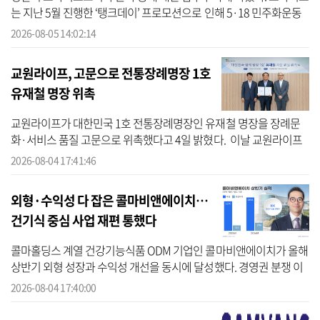
는 지난 5월 진행한 ‘탱크데이’ 프로모션으로 인해 5·18 민주화운동
유공자를 모욕했다는 의혹을 받고 있다. 5일 경찰에 따르면 서울경찰
2026-08-05 14:02:14
청 ...
교원라이프, 고문으로 전통장례명장 1호
유재철 명장 위촉
교원라이프가 대한민국 1호 전통장례명장인 유재철 명장을 장례문
화·서비스 품질 고문으로 위촉했다고 4일 밝혔다. 이날 교원라이프
에 따르면 해당 위촉은 회원 증가와 교원예움 장례식장 인프라 확대
2026-08-04 17:41:46
에 맞춰 ...
외형·수익성 다 잡은 콜마비앤에이치…
건기식 중심 사업 재편 통했다
콜마홀딩스 계열 건강기능식품 ODM 기업인 콜마비앤에이치가 올해
상반기 외형 성장과 수익성 개선을 동시에 달성했다. 경영권 분쟁 이
후 건기식 중심으로 사업 포트폴리오를 재편한 것이 실적 개선으로
2026-08-04 17:40:00
이어졌다...