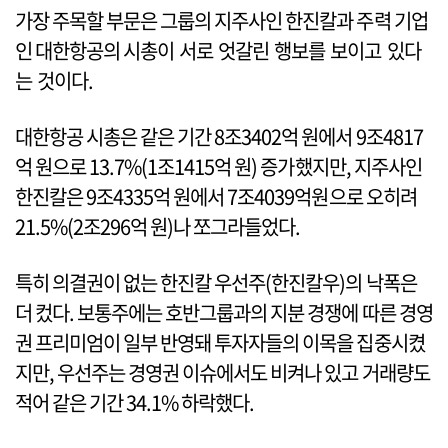
가장 주목할 부문은 그룹의 지주사인 한진칼과 주력 기업
인 대한항공의 시총이 서로 엇갈린 행보를 보이고 있다
는 것이다.
대한항공 시총은 같은 기간 8조3402억 원에서 9조4817
억 원으로 13.7%(1조1415억 원) 증가했지만, 지주사인
한진칼은 9조4335억 원에서 7조4039억원으로 오히려
21.5%(2조296억 원)나 쪼그라들었다.
특히 의결권이 없는 한진칼 우선주(한진칼우)의 낙폭은
더 컸다. 보통주에는 호반그룹과의 지분 경쟁에 따른 경영
권 프리미엄이 일부 반영돼 투자자들의 이목을 집중시켰
지만, 우선주는 경영권 이슈에서도 비켜나 있고 거래량도
적어 같은 기간 34.1% 하락했다.