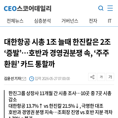
전체뉴스
심층분석
거버넌스
전자
IT
대한항공 시총 1조 늘때 한진칼은 2조
‘증발’…호반과 경영권분쟁 속, ‘주주
환원’ 카드 통할까
김윤선 기자
입력 2026-05-27 07:00:00
한진그룹 상장사 11개월 간 시총 조사…10곳 중 7곳 시총
감소
대한항공 13.7%↑ vs 한진칼 21.5%↓, 극명한 대조
호반과 경영권 분쟁 지속…조회장 진영 vs 호반 지분 격차