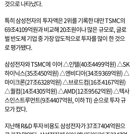
것으로 나타났다.
특히 삼성전자의 투자액은 2위를 기록한 대만 TSMC의
69조4109억원과 비교해 20조원이나 많은 규모로, 글로
벌 반도체 기업 중 가장 압도적으로 투자를 많이 한 것으
로 평가됐다.
삼성전자와 TSMC에 이어 △인텔(40조4499억원) △SK
하이닉스(35조450억원) △엔비디아(34조9369억원) △
마이크론(27조6328억원) △브로드컴(16조4167억원)
△퀄컴(14조4305억원) △AMD(12조9562억원) △텍사
스인스트루먼트(9조4407억원, 이하 TI) 순으로 투자 규
모가 컸다.
지난해 R&D 투자 비용도 삼성전자가 37조7404억원으