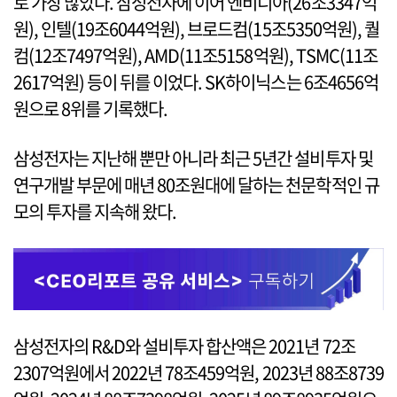
로 가장 많았다. 삼성전자에 이어 엔비디아(26조3347억
원), 인텔(19조6044억원), 브로드컴(15조5350억원), 퀄
컴(12조7497억원), AMD(11조5158억원), TSMC(11조
2617억원) 등이 뒤를 이었다. SK하이닉스는 6조4656억
원으로 8위를 기록했다.
삼성전자는 지난해 뿐만 아니라 최근 5년간 설비투자 및
연구개발 부문에 매년 80조원대에 달하는 천문학적인 규
모의 투자를 지속해 왔다.
삼성전자의 R&D와 설비투자 합산액은 2021년 72조
2307억원에서 2022년 78조459억원, 2023년 88조8739