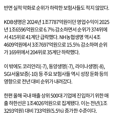
반면 실적 악화로 순위가 하락한 보험사들도 적지 않았다.
KDB생명은 2024년 1조7787억원이던 영업수익이 2025
년 1조6596억원으로 6.7% 감소하면서 순위가 374위에
서 415위로 41계단 급락했다. NH농협생명 역시 4조
4609억원에서 3조7697억원으로 15.5% 감소하며 순위
가 169위에서 204위로 35계단 하락했다.
이 밖에도 코리안리(-7), 동양생명(-7), 라이나생명(-8),
SGI서울보증(-10) 등 주요 보험사들 역시 성장 둔화 등의
영향으로 전년 대비 순위가 내려갔다.
한편 올해 국내 매출 상위 500대 기업에 진입하기 위한 매
출 하한선은 1조4026억원으로 집계됐다. 이는 전년(1조
3293억원) 대비 733억원(5.5%) 증가한 수준이다.