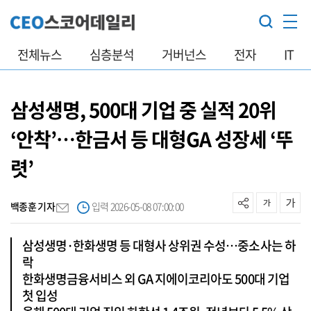
전체뉴스
심층분석
거버넌스
전자
IT
삼성생명, 500대 기업 중 실적 20위
‘안착’…한금서 등 대형GA 성장세 ‘뚜
렷’
백종훈 기자
입력 2026-05-08 07:00:00
삼성생명·한화생명 등 대형사 상위권 수성…중소사는 하
락
한화생명금융서비스 외 GA 지에이코리아도 500대 기업
첫 입성