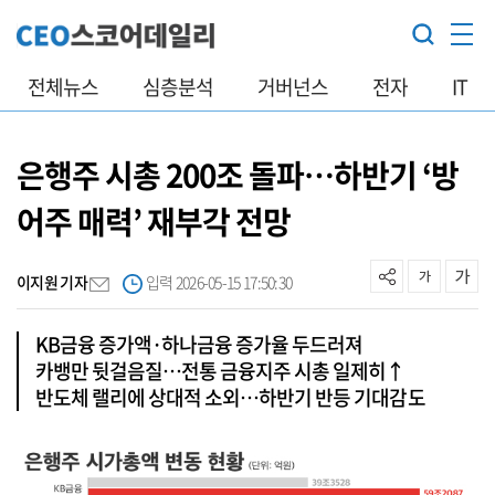
전체뉴스
심층분석
거버넌스
전자
IT
은행주 시총 200조 돌파…하반기 ‘방
어주 매력’ 재부각 전망
이지원 기자
입력 2026-05-15 17:50:30
KB금융 증가액·하나금융 증가율 두드러져
카뱅만 뒷걸음질…전통 금융지주 시총 일제히↑
반도체 랠리에 상대적 소외…하반기 반등 기대감도