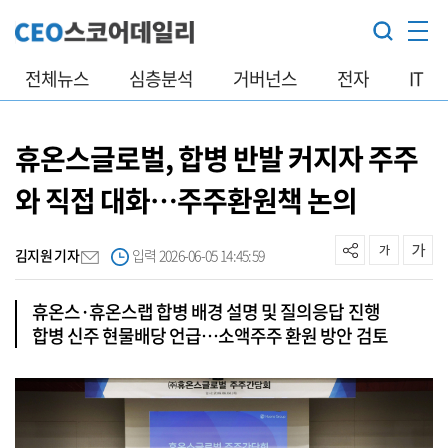
전체뉴스
심층분석
거버넌스
전자
IT
휴온스글로벌, 합병 반발 커지자 주주
와 직접 대화…주주환원책 논의
김지원 기자
입력 2026-06-05 14:45:59
휴온스·휴온스랩 합병 배경 설명 및 질의응답 진행
합병 신주 현물배당 언급…소액주주 환원 방안 검토