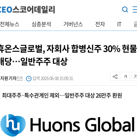
전체뉴스
심층분석
거버넌스
전자
IT
휴온스글로벌, 자회사 합병신주 30% 현
배당…일반주주 대상
김지원 기자
입력 2026-06-08 15:09:31
최대주주·특수관계인 제외…일반주주 대상 26만주 환원