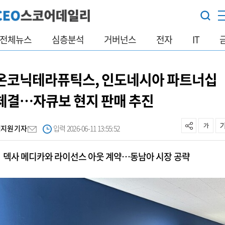
전체뉴스
심층분석
거버넌스
전자
IT
온코닉테라퓨틱스, 인도네시아 파트너십
체결…자큐보 현지 판매 추진
김지원 기자
입력 2026-06-11 13:55:52
덱사 메디카와 라이선스 아웃 계약…동남아 시장 공략