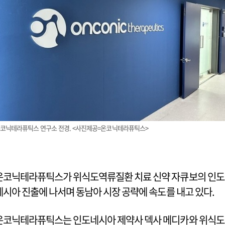
코닉테라퓨틱스 연구소 전경. <사진제공=온코닉테라퓨틱스>
온코닉테라퓨틱스가 위식도역류질환 치료 신약 자큐보의 인도
네시아 진출에 나서며 동남아 시장 공략에 속도를 내고 있다.
온코닉테라퓨틱스는 인도네시아 제약사 덱사 메디카와 위식도