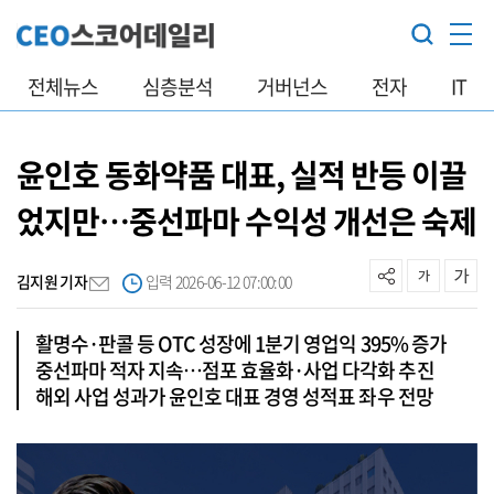
전체뉴스
심층분석
거버넌스
전자
IT
윤인호 동화약품 대표, 실적 반등 이끌
었지만…중선파마 수익성 개선은 숙제
김지원 기자
입력 2026-06-12 07:00:00
활명수·판콜 등 OTC 성장에 1분기 영업익 395% 증가
중선파마 적자 지속…점포 효율화·사업 다각화 추진
해외 사업 성과가 윤인호 대표 경영 성적표 좌우 전망