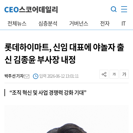
전체뉴스
심층분석
거버넌스
전자
IT
롯데하이마트, 신임 대표에 야놀자 출
신 김종윤 부사장 내정
박주선 기자
입력 2026-06-12 13:01:11
“조직 혁신 및 사업 경쟁력 강화 기대”