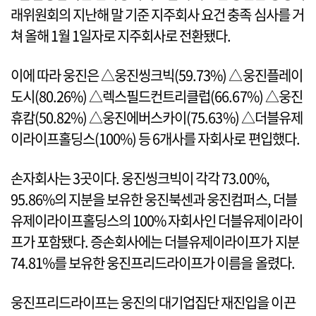
래위원회의 지난해 말 기준 지주회사 요건 충족 심사를 거
쳐 올해 1월 1일자로 지주회사로 전환됐다.
이에 따라 웅진은 △웅진씽크빅(59.73%) △웅진플레이
도시(80.26%) △렉스필드컨트리클럽(66.67%) △웅진
휴캄(50.82%) △웅진에버스카이(75.63%) △더블유제
이라이프홀딩스(100%) 등 6개사를 자회사로 편입했다.
손자회사는 3곳이다. 웅진씽크빅이 각각 73.00%,
95.86%의 지분을 보유한 웅진북센과 웅진컴퍼스, 더블
유제이라이프홀딩스의 100% 자회사인 더블유제이라이
프가 포함됐다. 증손회사에는 더블유제이라이프가 지분
74.81%를 보유한 웅진프리드라이프가 이름을 올렸다.
웅진프리드라이프는 웅진의 대기업집단 재진입을 이끈