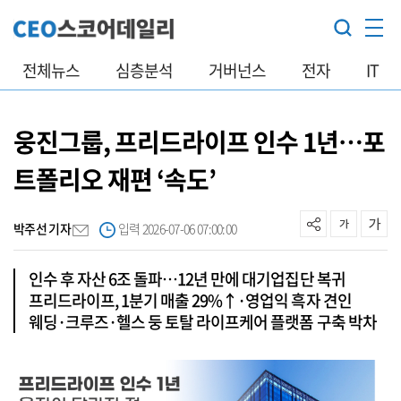
전체뉴스
심층분석
거버넌스
전자
IT
웅진그룹, 프리드라이프 인수 1년…포
트폴리오 재편 ‘속도’
박주선 기자
입력 2026-07-06 07:00:00
인수 후 자산 6조 돌파…12년 만에 대기업집단 복귀
프리드라이프, 1분기 매출 29%↑·영업익 흑자 견인
웨딩·크루즈·헬스 둥 토탈 라이프케어 플랫폼 구축 박차