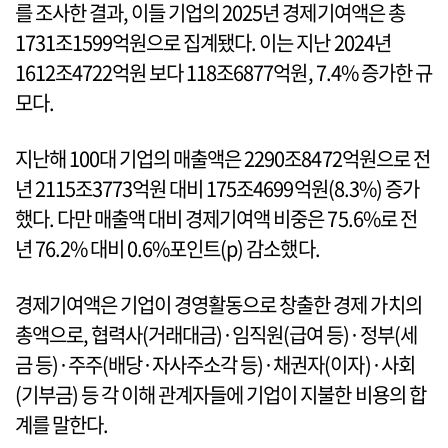
를 조사한 결과, 이들 기업의 2025년 경제기여액은 총
1731조1599억원으로 집계됐다. 이는 지난 2024년
1612조4722억원 보다 118조6877억원, 7.4% 증가한 규
모다.
지난해 100대 기업의 매출액은 2290조8472억원으로 전
년 2115조3773억원 대비 175조4699억원(8.3%) 증가
했다. 다만 매출액 대비 경제기여액 비중은 75.6%로 전
년 76.2% 대비 0.6%포인트(p) 감소했다.
경제기여액은 기업이 경영활동으로 창출한 경제 가치의
총액으로, 협력사(거래대금)·임직원(급여 등)·정부(세
금 등)·주주(배당·자사주소각 등)·채권자(이자)·사회
(기부금) 등 각 이해 관계자들에 기업이 지불한 비용의 합
계를 말한다.