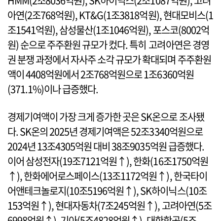
HMM(2조8036억원), SK하이닉스(2조1087억원), 고려
아연(2조768억원), KT&G(1조3818억원), 현대모비스(1
조1541억원), 삼성물산(1조1046억원), 포스코(8002억
원) 순으로 주주환원 규모가 컸다. 특히 고려아연은 경영
권 분쟁 과정에서 자사주 소각 규모가 확대되며 주주환원
액이 4408억원에서 2조768억원으로 1조6360억원
(371.1%)이나 급증했다.
경제기여액이 가장 크게 증가한 곳은 SK온으로 조사됐
다. SK온의 2025년 경제기여액은 52조3340억원으로
2024년 13조4305억원 대비 38조9035억원 급증했다.
이어 삼성전자(19조7121억원↑), 한화(16조1750억원
↑), 한화에어로스페이스(13조1172억원↑), 한국타이
어앤테크놀로지(10조5196억원↑), SK하이닉스(10조
153억원↑), 현대자동차(7조245억원↑), 고려아연(5조
6998억원↑), 기아(5조4828억원↑), 대한항공(5조