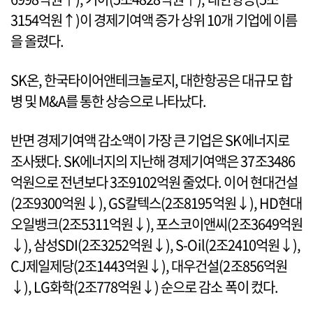
3154억원↑)이 경제기여액 증가 상위 10개 기업에 이름
을 올렸다.
SK온, 한국타이어앤테크놀로지, 대한항공은 대규모 합
병 및 M&A를 통한 상승으로 나타났다.
반면 경제기여액 감소액이 가장 큰 기업은 SK에너지로
조사됐다. SK에너지의 지난해 경제기여액은 37조3486
억원으로 전년보다 3조9102억원 줄었다. 이어 현대건설
(2조9300억원↓), GS칼텍스(2조8195억원↓), HD현대
오일뱅크(2조5311억원↓), 포스코이앤씨(2조3649억원
↓), 삼성SDI(2조3252억원↓), S-Oil(2조2410억원↓),
CJ제일제당(2조1443억원↓), 대우건설(2조856억원
↓), LG화학(2조778억원↓) 순으로 감소 폭이 컸다.