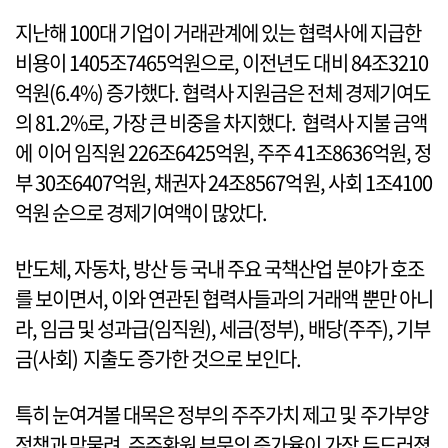
지난해 100대 기업이 거래관계에 있는 협력사에 지급한
비용이 1405조7465억원으로, 이전년도 대비 84조3210
억원(6.4%) 증가했다. 협력사 지원금은 전체 경제기여도
의 81.2%로, 가장 큰 비중을 차지했다. 협력사 지불 금액
에 이어 임직원 226조6425억원, 주주 41조8636억원, 정
부 30조6407억원, 채권자 24조8567억원, 사회 1조4100
억원 순으로 경제기여액이 많았다.
반도체, 자동차, 방산 등 국내 주요 국책산업 분야가 호조
를 보이면서, 이와 연관된 협력사들과의 거래액 뿐만 아니
라, 임금 및 성과급(임직원), 세금(정부), 배당(주주), 기부
금(사회) 지출도 증가한 것으로 보인다.
특히 눈여겨볼 대목은 정부의 주주가치 제고 및 주가부양
정책과 맞물려, 주주환원 부문의 증가율이 가장 두드러졌