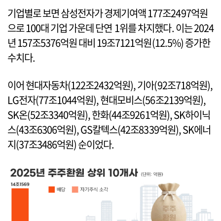
기업별로 보면 삼성전자가 경제기여액 177조2497억원
으로 100대 기업 가운데 단연 1위를 차지했다. 이는 2024
년 157조5376억원 대비 19조7121억원(12.5%) 증가한
수치다.
이어 현대자동차(122조2432억원), 기아(92조718억원),
LG전자(77조1044억원), 현대모비스(56조2139억원),
SK온(52조3340억원), 한화(44조9261억원), SK하이닉
스(43조6306억원), GS칼텍스(42조8339억원), SK에너
지(37조3486억원) 순이었다.