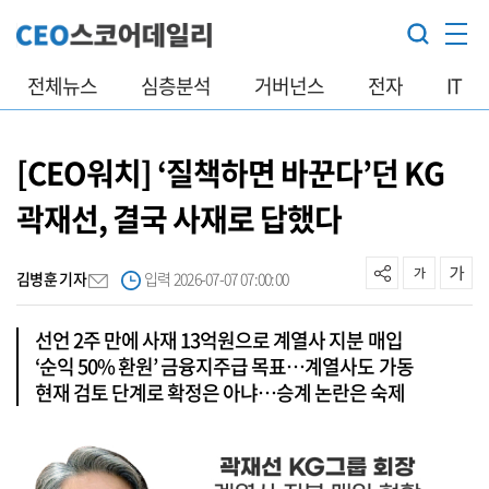
전체뉴스
심층분석
거버넌스
전자
IT
[CEO워치] ‘질책하면 바꾼다’던 KG
곽재선, 결국 사재로 답했다
김병훈 기자
입력 2026-07-07 07:00:00
선언 2주 만에 사재 13억원으로 계열사 지분 매입
‘순익 50% 환원’ 금융지주급 목표…계열사도 가동
현재 검토 단계로 확정은 아냐…승계 논란은 숙제