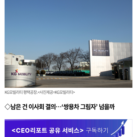
KG모빌리티 평택공장.<사진제공=KG모빌리티>
◇남은 건 이사회 결의…‘쌍용차 그림자’ 넘을까