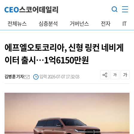
전체뉴스
심층분석
거버넌스
전자
IT
에프엘오토코리아, 신형 링컨 네비게
이터 출시…1억6150만원
김병훈 기자
입력 2026-07-07 17:32:03