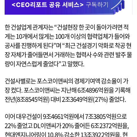
한 건설업계 관계자는 “건설현장 한 곳이 돌아가려면 적
게는 10개에서 많게는 100개 이상의 협력업체가 들어와
공사를 진행하게 된다”며 “최근 건설경기 악화로 착공 현
장 자체가 줄어들면서 거래하는 협력사 수와 관련 발주 물
량이 자연스럽게 줄었다”고 말했다.
건설사별로는 포스코이앤씨의 경제기여액 감소율이 가
장 컸다. 포스코이앤씨는 지난해 6조4896억원을 기록해
전년(8조8545억원) 대비 2조3649억원(27%) 줄었다.
이어 대우건설이 9조4661억원에서 7조3805억원으로
22% 줄었고 DL이앤씨가 20% 줄어든 6조2372억원을,
현대엔지니어링이 10.8% 감소한 13조3922억원을, 현