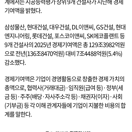
계에서는 시공능력평가 상위 9개 건설사가 지난해 경제
기여액을 밝혔다.
삼성물산, 현대건설, 대우건설, DL이앤씨, GS건설, 현대
엔지니어링, 롯데건설, 포스코이앤씨, SK에코플랜트 등
9개 건설사의 2025년 경제기여액은 총 129조3982억원
으로 전년(136조8470억원) 대비 7조4488억원(5.4%)
감소했다.
경제기여액은 기업이 경영활동으로 창출한 경제 가치의
총액으로, 협력사(거래대금)·임직원(급여 등)·정부(세
금 등)·주주(배당·자사주소각 등)·채권자(이자)·사회
(기부금) 등 각 이해 관계자들에 기업이 지불한 비용의 합
계를 말한다.