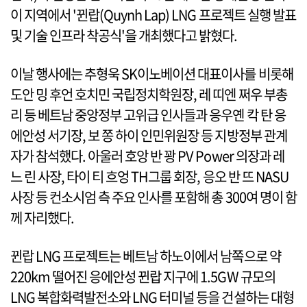
이 지역에서 '뀐랍(Quynh Lap) LNG 프로젝트 실행 발표
및 기술 인프라 착공식'을 개최했다고 밝혔다.
이날 행사에는 추형욱 SK이노베이션 대표이사를 비롯해
도안 밍 후언 호치민 국립정치학원장, 레 띠엔 쩌우 부총
리 등 베트남 중앙정부 고위급 인사들과 응우옌 칵 탄 응
에안성 서기장, 보 쫑 하이 인민위원장 등 지방정부 관계
자가 참석했다. 아울러 호앙 반 꽝 PV Power 의장과 레
느 린 사장, 타이 티 흐엉 TH그룹 회장, 응오 반 뜨 NASU
사장 등 컨소시엄 측 주요 인사를 포함해 총 300여 명이 함
께 자리했다.
뀐랍 LNG 프로젝트는 베트남 하노이에서 남쪽으로 약
220km 떨어진 응에안성 뀐랍 지구에 1.5GW 규모의
LNG 복합화력발전소와 LNG 터미널 등을 건설하는 대형