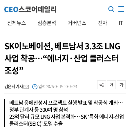
전체뉴스
심층분석
거버넌스
전자
IT
SK이노베이션, 베트남서 3.3조 LNG
사업 착공…“에너지·산업 클러스터
조성”
김은서 기자
입력 2026-05-19 10:02:23
베트남 응에안성서 프로젝트 실행 발표 및 착공식 개최…
정부 관계자 등 300여 명 참석
23억 달러 규모 LNG 사업 본격화… SK ‘특화 에너지-산업
클러스터(SEIC)’ 모델 수출