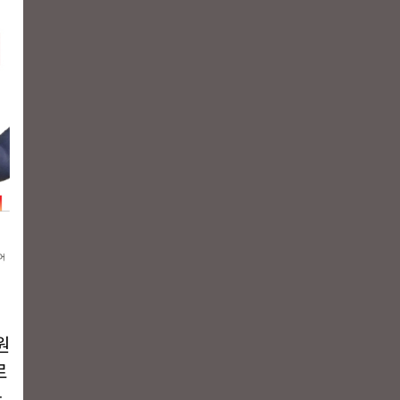
원
로
.