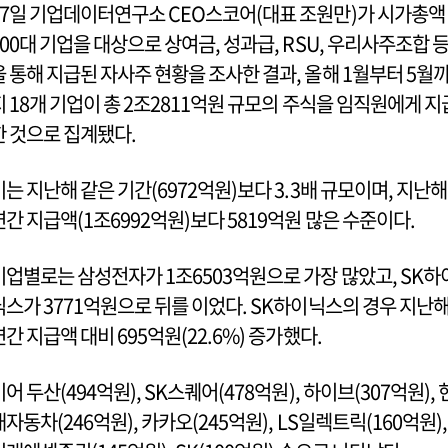
17일 기업데이터연구소 CEO스코어(대표 조원만)가 시가총액
100대 기업을 대상으로 상여금, 성과급, RSU, 우리사주조합 
을 통해 지급된 자사주 현황을 조사한 결과, 올해 1월부터 5월
지 18개 기업이 총 2조2811억원 규모의 주식을 임직원에게 지
한 것으로 집계됐다.
이는 지난해 같은 기간(6972억원)보다 3.3배 규모이며, 지난해
연간 지급액(1조6992억원)보다 5819억원 많은 수준이다.
기업별로는 삼성전자가 1조6503억원으로 가장 많았고, SK하
닉스가 3771억원으로 뒤를 이었다. SK하이닉스의 경우 지난
연간 지급액 대비 695억원(22.6%) 증가했다.
이어 두산(494억원), SK스퀘어(478억원), 하이브(307억원), 
대자동차(246억원), 카카오(245억원), LS일렉트릭(160억원),