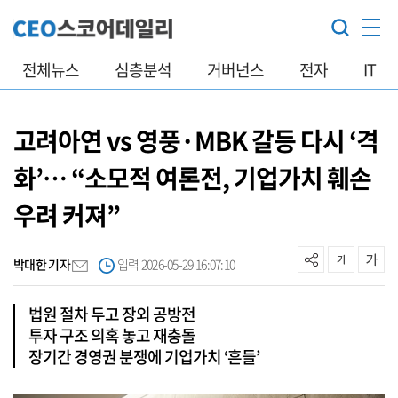
전체뉴스
심층분석
거버넌스
전자
IT
고려아연 vs 영풍·MBK 갈등 다시 ‘격
화’… “소모적 여론전, 기업가치 훼손
우려 커져”
박대한 기자
입력 2026-05-29 16:07:10
법원 절차 두고 장외 공방전
투자 구조 의혹 놓고 재충돌
장기간 경영권 분쟁에 기업가치 ‘흔들’